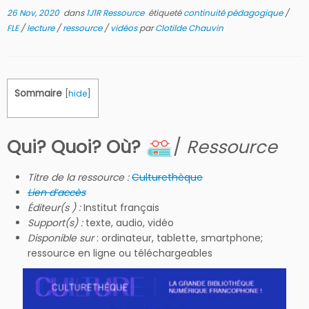
26 Nov, 2020
dans
1J1R Ressource
étiqueté
continuité pédagogique
/
FLE
/
lecture
/
ressource
/
vidéos
par
Clotilde Chauvin
Sommaire
[
hide
]
Qui? Quoi? Où?
/
Ressource
Titre de la ressource :
Culturethèque
Lien d’accès
Éditeur(s ) :
Institut français
Support(s) :
texte, audio, vidéo
Disponible sur
: ordinateur, tablette, smartphone;
ressource en ligne ou téléchargeables