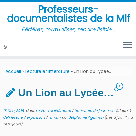
Professeurs-
documentalistes de la Mlf
Fédérer, mutualiser, rendre lisible...
Accueil
»
Lecture et littérature
»
Un Lion au Lycée…
1
Un Lion au Lycée…
18 Déc, 2018
dans
Lecture et littérature
/
Littérature de jeunesse
étiqueté
défi lecture
/
exposition
/
roman
par
Stéphanie Agathon
(mis à jour il y a
1470 jours)