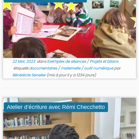
22 Mar, 2023
dans
Exemples de séances
/
Projets et bilans
étiqueté
documentaires
/
maternelle
/
outil numérique
par
Bénédicte Senelier
(mis à jour il y a 1234 jours)
Atelier d’écriture avec Rémi Checchetto