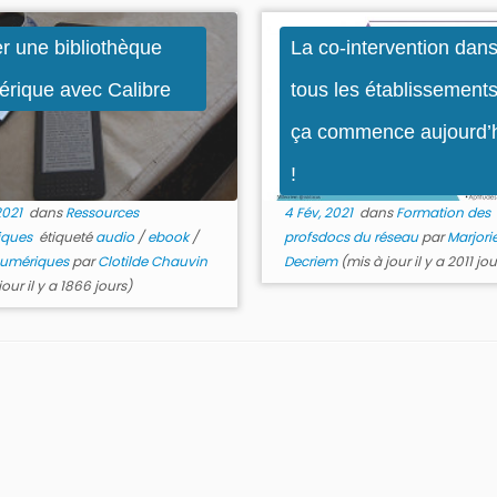
r une bibliothèque
La co-intervention dan
rique avec Calibre
tous les établissements
ça commence aujourd’
!
2021
dans
Ressources
4 Fév, 2021
dans
Formation des
iques
étiqueté
audio
/
ebook
/
profsdocs du réseau
par
Marjori
 numériques
par
Clotilde Chauvin
Decriem
(mis à jour il y a 2011 jou
jour il y a 1866 jours)