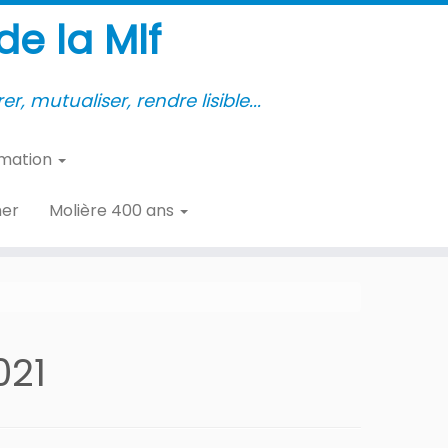
e la Mlf
er, mutualiser, rendre lisible...
rmation
her
Molière 400 ans
021