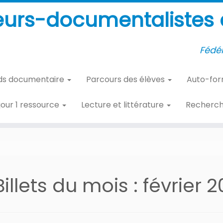
eurs-documentalistes d
Fédér
ds documentaire
Parcours des élèves
Auto-fo
 jour 1 ressource
Lecture et littérature
Recherc
Billets du mois :
février 2