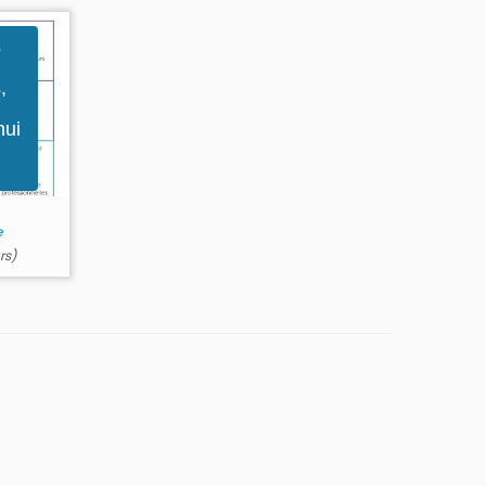
s
,
hui
e
rs)