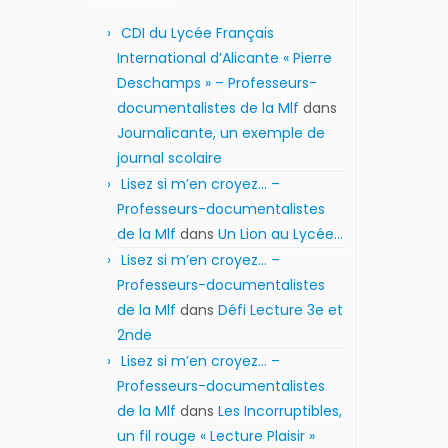
CDI du Lycée Français
International d’Alicante « Pierre
Deschamps » – Professeurs-
documentalistes de la Mlf
dans
Journalicante, un exemple de
journal scolaire
Lisez si m’en croyez… –
Professeurs-documentalistes
de la Mlf
dans
Un Lion au Lycée…
Lisez si m’en croyez… –
Professeurs-documentalistes
de la Mlf
dans
Défi Lecture 3e et
2nde
Lisez si m’en croyez… –
Professeurs-documentalistes
de la Mlf
dans
Les Incorruptibles,
un fil rouge « Lecture Plaisir »