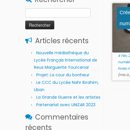
Rechercher :
Crée
numé
Articles récents
Nouvelle médiathèque du
4 Fév, 
Lycée Français International de
numér
Reus Marguerite Yourcenar
livres
Projet: La cour du bonheur
(mis à 
Le CCC du Lycée Nahr Ibrahim,
Liban
La Grande Guerre et les artistes
Partenariat avec UNIZAR 2023
Commentaires
récents