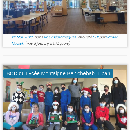
22 Mai, 2023
dans
Nos médiathèques
étiqueté
CDI
par
Samah
Nasseh
(mis à jour il y a 1172 jours)
BCD du Lycée Montaigne Beit chebab, Liban