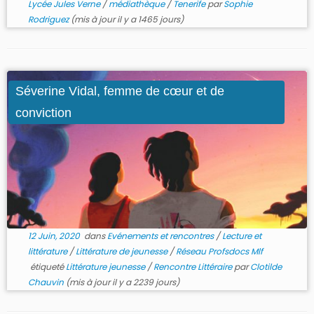
Lycée Jules Verne
/
médiathèque
/
Tenerife
par
Sophie
Rodriguez
(mis à jour il y a 1465 jours)
Séverine Vidal, femme de cœur et de
conviction
12 Juin, 2020
dans
Evénements et rencontres
/
Lecture et
littérature
/
Littérature de jeunesse
/
Réseau Profsdocs Mlf
étiqueté
Littérature jeunesse
/
Rencontre Littéraire
par
Clotilde
Chauvin
(mis à jour il y a 2239 jours)