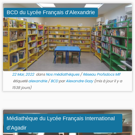
BCD du Lycée Français d’Alexandrie
22 Mar, 2022
dans
Nos médiathèques
/
Réseau Profsdocs Mlf
étiqueté
alexandrie
/
BCD
par
Alexandre Gazy
(mis à jour il y a
1538 jours)
Médiathèque du Lycée Français International
d’Agadir