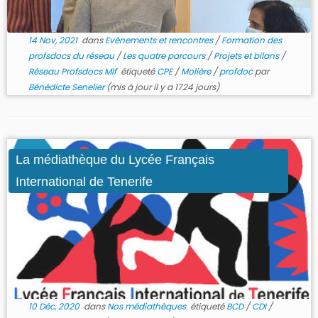
14 Nov, 2021
dans
Evénements et rencontres
/
Formation des
profsdocs du réseau
/
Les quatre parcours
/
Projets et bilans
/
Réseau Profsdocs Mlf
étiqueté
CPE
/
Molière
/
profdoc
par
Bénédicte Senelier
(mis à jour il y a 1724 jours)
La médiathèque du Lycée Français
International de Tenerife
10 Déc, 2020
dans
Nos médiathèques
étiqueté
BCD
/
CDI
/