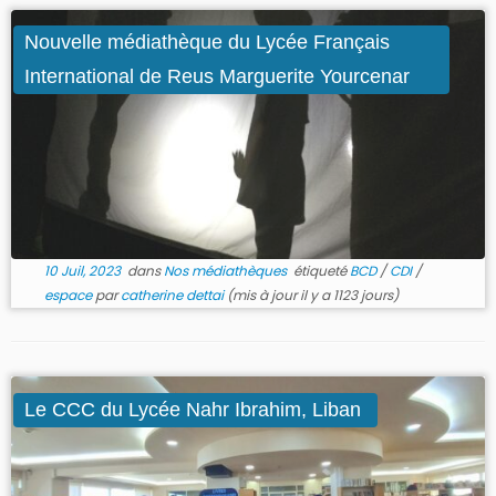
Nouvelle médiathèque du Lycée Français
International de Reus Marguerite Yourcenar
10 Juil, 2023
dans
Nos médiathèques
étiqueté
BCD
/
CDI
/
espace
par
catherine dettai
(mis à jour il y a 1123 jours)
Le CCC du Lycée Nahr Ibrahim, Liban