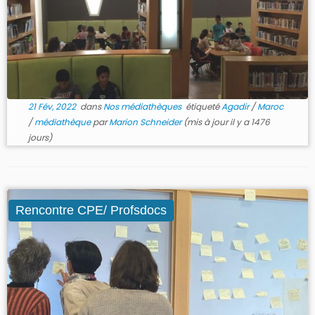
21 Fév, 2022
dans
Nos médiathèques
étiqueté
Agadir
/
Maroc
/
médiathèque
par
Marion Schneider
(mis à jour il y a 1476
jours)
Rencontre CPE/ Profsdocs