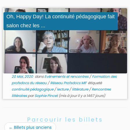
Oh, Happy Day! La continuité pédagogique fait
salon chez les ...
20 Mai, 2020
dans
Evénements et rencontres
/
Formation des
profsdocs du réseau
/
Réseau Profsdocs Mlf
étiqueté
continuité pédagogique
/
lecture
/
littérature
/
Rencontres
littéraires
par
Sophie Pincet
(mis à jour il y a 1467 jours)
Parcourir les billets
←
Billets plus anciens