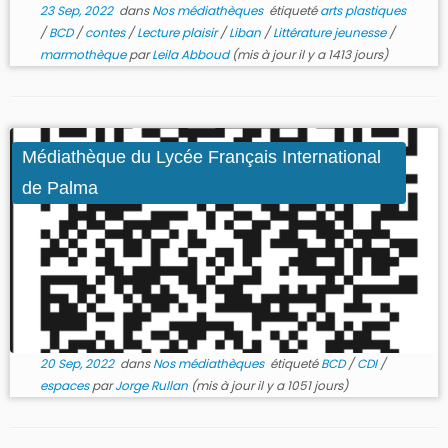
23 Sep, 2022
dans
Nos médiathèques
étiqueté
arts plastiques
/
BCD
/
contes
/
Lecture plaisir
/
Liban
/
Littérature jeunesse
/
marmothèque
par
Leila Abboud
(mis à jour il y a 1413 jours)
Médiathèque du Lycée Français International
de Palma
20 Sep, 2022
dans
Nos médiathèques
étiqueté
BCD
/
CDI
/
espaces
par
Jorge Rullan
(mis à jour il y a 1051 jours)