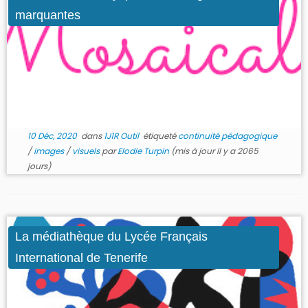
marquantes
10 Déc, 2020
dans
1J1R Outil
étiqueté
continuité pédagogique
/
images
/
visuels
par
Elodie Turpin
(mis à jour il y a 2065
jours)
La médiathèque du Lycée Français
International de Tenerife