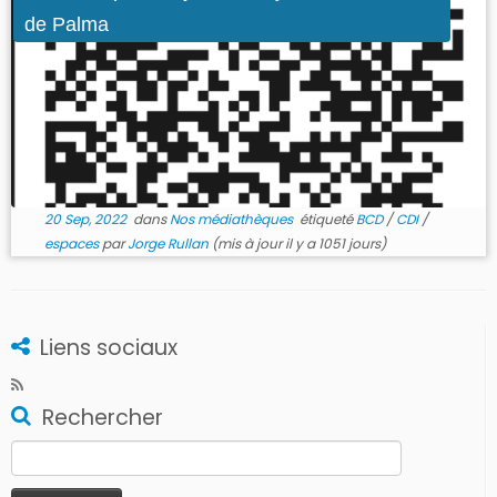
de Palma
20 Sep, 2022
dans
Nos médiathèques
étiqueté
BCD
/
CDI
/
espaces
par
Jorge Rullan
(mis à jour il y a 1051 jours)
Liens sociaux
Rechercher
Rechercher :