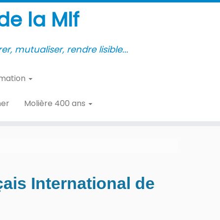
e la Mlf
er, mutualiser, rendre lisible...
rmation
her
Molière 400 ans
is International de