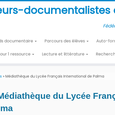
eurs-documentalistes d
Fédér
ds documentaire
Parcours des élèves
Auto-fo
 jour 1 ressource
Lecture et littérature
Recherc
s
»
Médiathèque du Lycée Français International de Palma
Médiathèque du Lycée França
lma