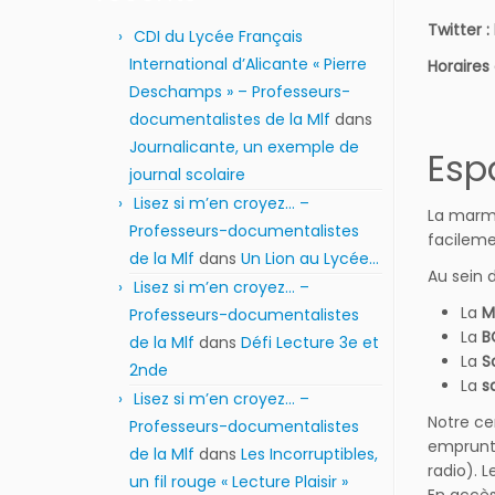
Twitter :
CDI du Lycée Français
International d’Alicante « Pierre
Horaires
Deschamps » – Professeurs-
documentalistes de la Mlf
dans
Journalicante, un exemple de
Esp
journal scolaire
Lisez si m’en croyez… –
La marm
Professeurs-documentalistes
facileme
de la Mlf
dans
Un Lion au Lycée…
Au sein 
Lisez si m’en croyez… –
La
M
Professeurs-documentalistes
La
B
de la Mlf
dans
Défi Lecture 3e et
La
S
2nde
La
s
Lisez si m’en croyez… –
Notre ce
Professeurs-documentalistes
emprunte
de la Mlf
dans
Les Incorruptibles,
radio). 
un fil rouge « Lecture Plaisir »