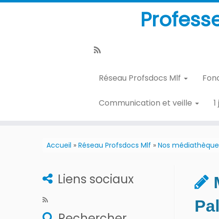
Profess
Réseau Profsdocs Mlf
Fon
Communication et veille
1
Accueil
»
Réseau Profsdocs Mlf
»
Nos médiathèque
Liens sociaux
Pa
Rechercher