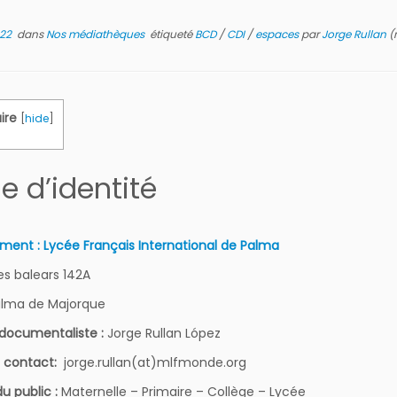
022
dans
Nos médiathèques
étiqueté
BCD
/
CDI
/
espaces
par
Jorge Rullan
(m
ire
[
hide
]
e d’identité
ement : Lycée Français International de Palma
les balears 142A
alma de Majorque
documentaliste :
Jorge Rullan López
/ contact:
jorge.rullan(at)mlfmonde.org
du public :
Maternelle – Primaire – Collège – Lycée