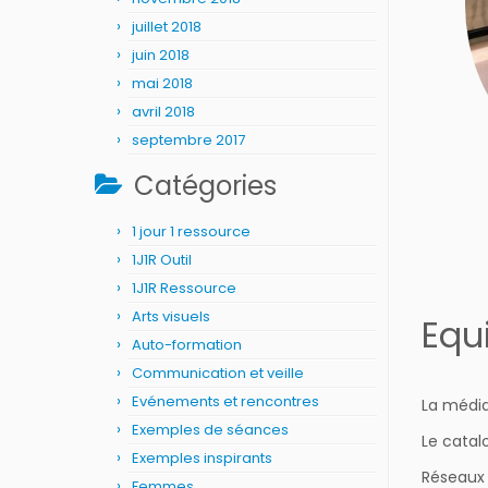
juillet 2018
juin 2018
mai 2018
avril 2018
septembre 2017
Catégories
1 jour 1 ressource
1J1R Outil
1J1R Ressource
Arts visuels
Equ
Auto-formation
Communication et veille
Evénements et rencontres
La média
Exemples de séances
Le catal
Exemples inspirants
Réseaux 
Femmes