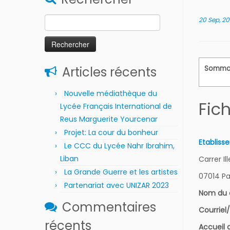
Rechercher :
20 Sep, 2
Articles récents
Somma
Nouvelle médiathèque du
Fich
Lycée Français International de
Reus Marguerite Yourcenar
Projet: La cour du bonheur
Etabliss
Le CCC du Lycée Nahr Ibrahim,
Liban
Carrer Il
La Grande Guerre et les artistes
07014 P
Partenariat avec UNIZAR 2023
Nom du 
Commentaires
Courriel
récents
Accueil 