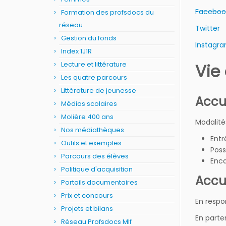
Faceboo
Formation des profsdocs du
réseau
Twitter
Gestion du fonds
Instagr
Index 1J1R
Lecture et littérature
Vie
Les quatre parcours
Littérature de jeunesse
Accue
Médias scolaires
Molière 400 ans
Modalité
Nos médiathèques
Entr
Outils et exemples
Poss
Parcours des élèves
Enca
Politique d'acquisition
Accu
Portails documentaires
Prix et concours
En respo
Projets et bilans
En parte
Réseau Profsdocs Mlf