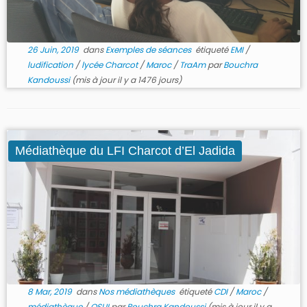
26 Juin, 2019
dans
Exemples de séances
étiqueté
EMI
/
ludification
/
lycée Charcot
/
Maroc
/
TraAm
par
Bouchra
Kandoussi
(mis à jour il y a 1476 jours)
Médiathèque du LFI Charcot d’El Jadida
8 Mar, 2019
dans
Nos médiathèques
étiqueté
CDI
/
Maroc
/
médiathèque
/
OSUI
par
Bouchra Kandoussi
(mis à jour il y a