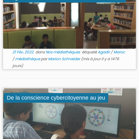
21 Fév, 2022
dans
Nos médiathèques
étiqueté
Agadir
/
Maroc
/
médiathèque
par
Marion Schneider
(mis à jour il y a 1476
jours)
De la conscience cybercitoyenne au jeu