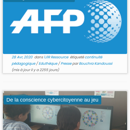
28 Avr, 2020
dans
1J1R Ressource
étiqueté
continuité
pédagogique
/
Eduthèque
/
Presse
par
Bouchra Kandoussi
(mis à jour il y a 2255 jours)
De la conscience cybercitoyenne au jeu