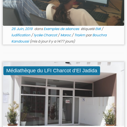
26 Juin, 2019
dans
Exemples de séances
étiqueté
EMI
/
ludification
/
lycée Charcot
/
Maroc
/
TraAm
par
Bouchra
Kandoussi
(mis à jour il y a 1477 jours)
Médiathèque du LFI Charcot d’El Jadida