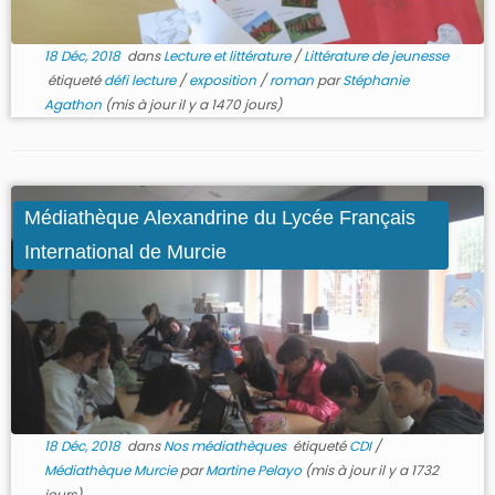
18 Déc, 2018
dans
Lecture et littérature
/
Littérature de jeunesse
étiqueté
défi lecture
/
exposition
/
roman
par
Stéphanie
Agathon
(mis à jour il y a 1470 jours)
Médiathèque Alexandrine du Lycée Français
International de Murcie
18 Déc, 2018
dans
Nos médiathèques
étiqueté
CDI
/
Médiathèque Murcie
par
Martine Pelayo
(mis à jour il y a 1732
jours)