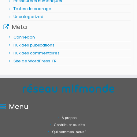
Ressources numériques
Textes de cadrage
Uncategorized
Méta
Connexion
Flux des publications
Flux des commentaires
Site de WordPress-FR
Menu
À propos
Contribuer au site
Qui sommes-nous?