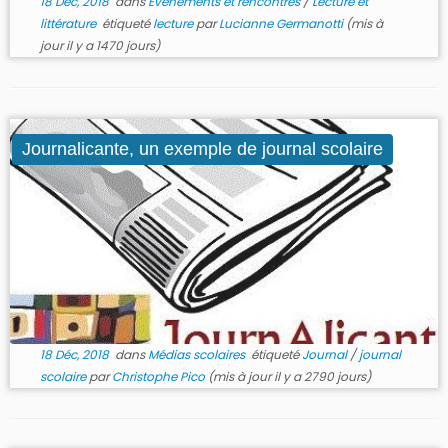
18 Déc, 2018
dans
Evénements et rencontres
/
Lecture et
littérature
étiqueté
lecture
par
Lucianne Germanotti
(mis à
jour il y a 1470 jours)
Journalicante, un exemple de journal scolaire
18 Déc, 2018
dans
Médias scolaires
étiqueté
Journal
/
journal
scolaire
par
Christophe Pico
(mis à jour il y a 2790 jours)