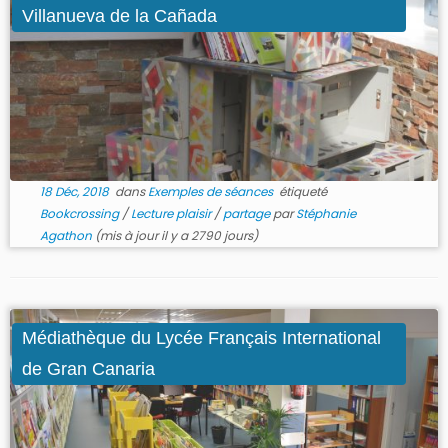
Villanueva de la Cañada
18 Déc, 2018
dans
Exemples de séances
étiqueté
Bookcrossing
/
Lecture plaisir
/
partage
par
Stéphanie
Agathon
(mis à jour il y a 2790 jours)
Médiathèque du Lycée Français International
de Gran Canaria