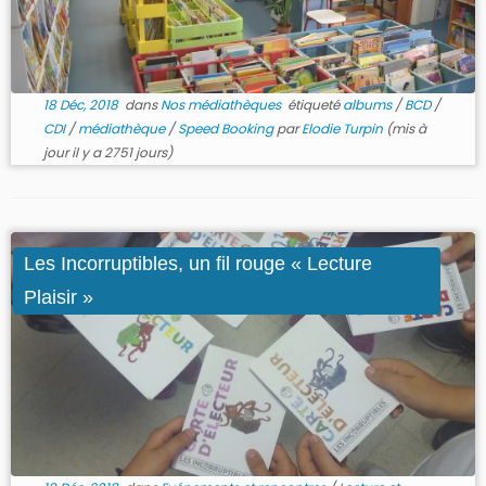
18 Déc, 2018
dans
Nos médiathèques
étiqueté
albums
/
BCD
/
CDI
/
médiathèque
/
Speed Booking
par
Elodie Turpin
(mis à
jour il y a 2751 jours)
Les Incorruptibles, un fil rouge « Lecture
Plaisir »