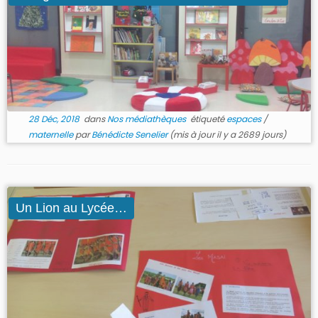
28 Déc, 2018
dans
Nos médiathèques
étiqueté
espaces
/
maternelle
par
Bénédicte Senelier
(mis à jour il y a 2689 jours)
Un Lion au Lycée…