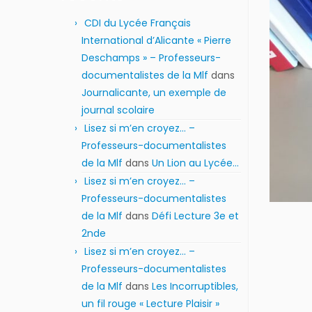
CDI du Lycée Français
International d’Alicante « Pierre
Deschamps » – Professeurs-
documentalistes de la Mlf
dans
Journalicante, un exemple de
journal scolaire
Lisez si m’en croyez… –
Professeurs-documentalistes
de la Mlf
dans
Un Lion au Lycée…
Lisez si m’en croyez… –
Professeurs-documentalistes
de la Mlf
dans
Défi Lecture 3e et
2nde
Lisez si m’en croyez… –
Professeurs-documentalistes
de la Mlf
dans
Les Incorruptibles,
un fil rouge « Lecture Plaisir »