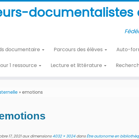
eurs-documentalistes d
Fédér
ds documentaire
Parcours des élèves
Auto-fo
 jour 1 ressource
Lecture et littérature
Recherc
ternelle
»
emotions
emotions
obre 17, 2021
aux dimensions
4032 × 3024
dans
Être autonome en bibliothèq