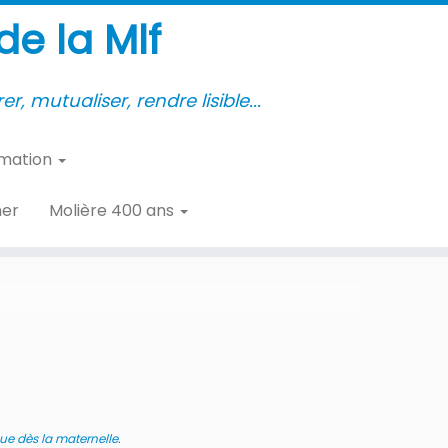
e la Mlf
er, mutualiser, rendre lisible...
rmation
her
Molière 400 ans
ue dès la maternelle
.