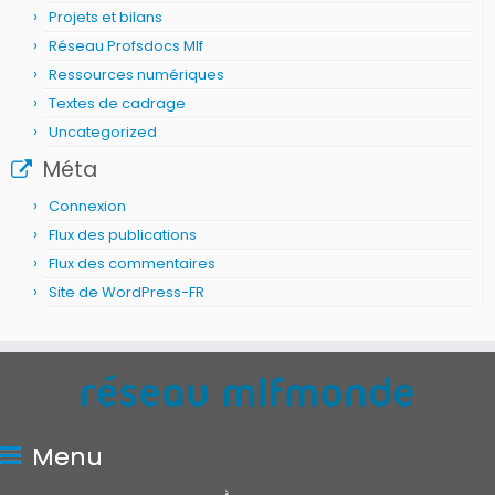
Projets et bilans
Réseau Profsdocs Mlf
Ressources numériques
Textes de cadrage
Uncategorized
Méta
Connexion
Flux des publications
Flux des commentaires
Site de WordPress-FR
Menu