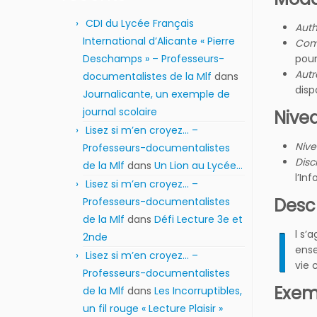
CDI du Lycée Français
Auth
International d’Alicante « Pierre
Com
pour
Deschamps » – Professeurs-
Autr
documentalistes de la Mlf
dans
disp
Journalicante, un exemple de
journal scolaire
Nivea
Lisez si m’en croyez… –
Niv
Professeurs-documentalistes
Disc
de la Mlf
dans
Un Lion au Lycée…
l’In
Lisez si m’en croyez… –
Descr
Professeurs-documentalistes
de la Mlf
dans
Défi Lecture 3e et
I
l s’
2nde
ense
Lisez si m’en croyez… –
vie 
Professeurs-documentalistes
Exem
de la Mlf
dans
Les Incorruptibles,
un fil rouge « Lecture Plaisir »