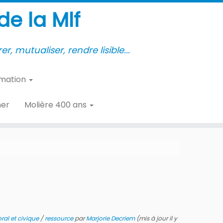
e la Mlf
er, mutualiser, rendre lisible...
rmation
her
Molière 400 ans
al et civique
/
ressource
par
Marjorie Decriem
(mis à jour il y