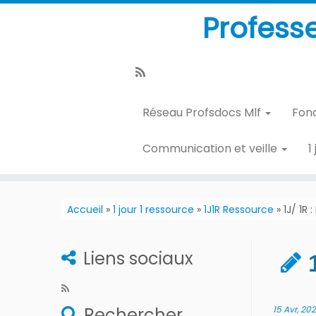
Profess
Réseau Profsdocs Mlf
Fon
Communication et veille
1
Accueil
»
1 jour 1 ressource
»
1J1R Ressource
»
1J/ 1R
Liens sociaux
Rechercher
15 Avr, 20