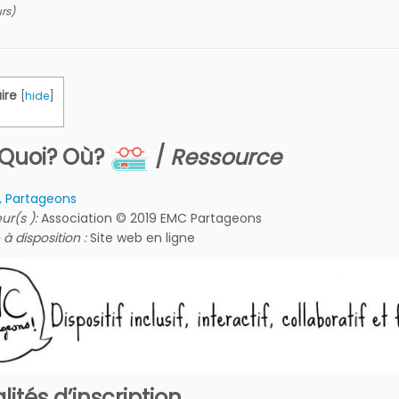
rs)
ire
[
hide
]
 Quoi? Où?
/
Ressource
, Partageons
eur(s ):
Association © 2019 EMC Partageons
 à disposition :
Site web en ligne
ités d’inscription