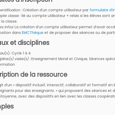
entification :
Création d’un compte utilisateur par
formulaire d’i
pte classe
: lié au compte utilisateur + relais si les élèves son
 la classe.
es infos:
La création d’un compte utilisateur permet d’avoir acc
osition dans
EMCThèque
et de proposer des séances ou de parti
ux et disciplines
eau
(x): Cycle 1 à 4
ipline(s) visée(s) :
Enseignement Moral et Civique, Séances spécia
formation
iption de la ressource
agit d’un « dispositif inclusif, interactif, collaboratif et formati
ignants pour des enseignants. » qui proposent des séances et de
citoyenne, avec des dispositifs en lien avec les classes coopéra
ples