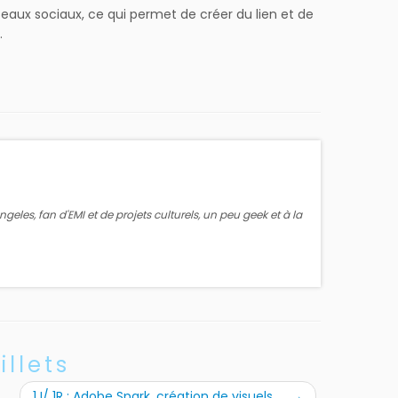
seaux sociaux, ce qui permet de créer du lien et de
.
eles, fan d'EMI et de projets culturels, un peu geek et à la
illets
1J/ 1R : Adobe Spark, création de visuels
→