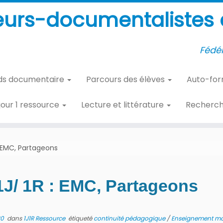
eurs-documentalistes d
Fédér
ds documentaire
Parcours des élèves
Auto-fo
 jour 1 ressource
Lecture et littérature
Recherc
 : EMC, Partageons
1J/ 1R : EMC, Partageons
20
dans
1J1R Ressource
étiqueté
continuité pédagogique
/
Enseignement mor