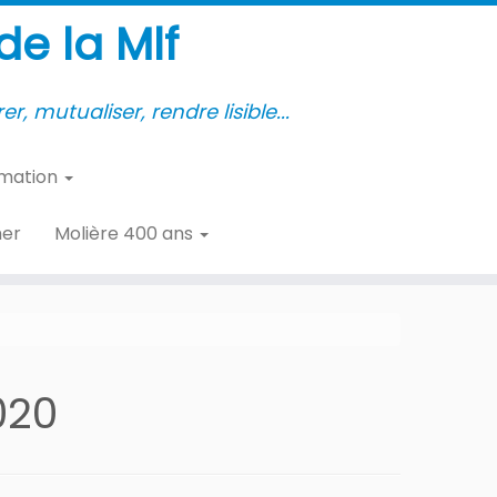
e la Mlf
er, mutualiser, rendre lisible...
rmation
her
Molière 400 ans
2020