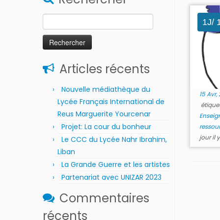
Rechercher :
1J/ 
Articles récents
Nouvelle médiathèque du
15 Avr,
Lycée Français International de
étique
Reus Marguerite Yourcenar
Enseig
Projet: La cour du bonheur
ressou
jour il
Le CCC du Lycée Nahr Ibrahim,
Liban
La Grande Guerre et les artistes
Partenariat avec UNIZAR 2023
Commentaires
récents