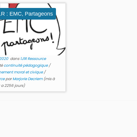
1R : EMC, Partageons
 2020
dans
1J1R Ressource
té
continuité pédagogique
/
nement moral et civique
/
rce
par
Marjorie Decriem
(mis à
 y a 2256 jours)