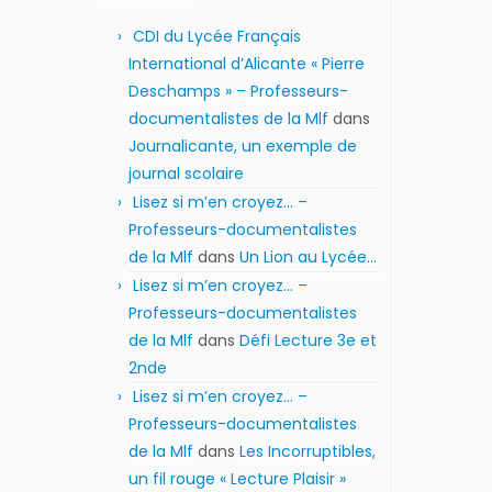
CDI du Lycée Français
International d’Alicante « Pierre
Deschamps » – Professeurs-
documentalistes de la Mlf
dans
Journalicante, un exemple de
journal scolaire
Lisez si m’en croyez… –
Professeurs-documentalistes
de la Mlf
dans
Un Lion au Lycée…
Lisez si m’en croyez… –
Professeurs-documentalistes
de la Mlf
dans
Défi Lecture 3e et
2nde
Lisez si m’en croyez… –
Professeurs-documentalistes
de la Mlf
dans
Les Incorruptibles,
un fil rouge « Lecture Plaisir »