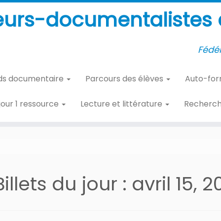
eurs-documentalistes d
Fédér
ds documentaire
Parcours des élèves
Auto-fo
 jour 1 ressource
Lecture et littérature
Recherc
Billets du jour :
avril 15, 