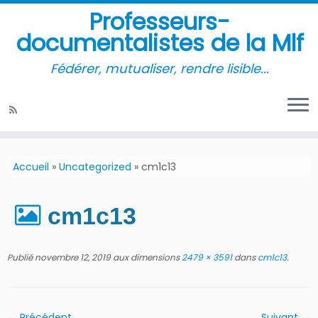
Professeurs-
documentalistes de la Mlf
Fédérer, mutualiser, rendre lisible...
Accueil
»
Uncategorized
»
cm1c13
cm1c13
Publié
novembre 12, 2019
aux dimensions
2479 × 3591
dans
cm1c13
.
← Précédent
Suivant →