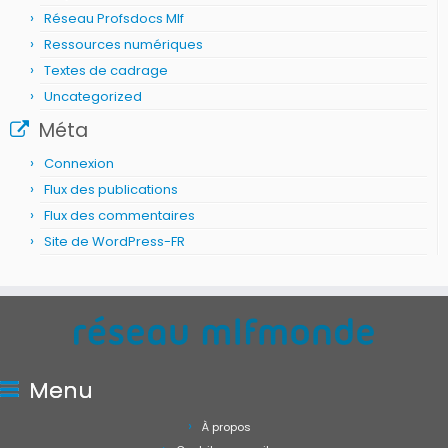
Réseau Profsdocs Mlf
Ressources numériques
Textes de cadrage
Uncategorized
Méta
Connexion
Flux des publications
Flux des commentaires
Site de WordPress-FR
Menu
À propos