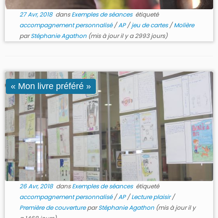
27 Avr, 2018
dans
Exemples de séances
étiqueté
accompagnement personnalisé
/
AP
/
jeu de cartes
/
Molière
par
Stéphanie Agathon
(mis à jour il y a 2993 jours)
« Mon livre préféré »
26 Avr, 2018
dans
Exemples de séances
étiqueté
accompagnement personnalisé
/
AP
/
Lecture plaisir
/
Première de couverture
par
Stéphanie Agathon
(mis à jour il y