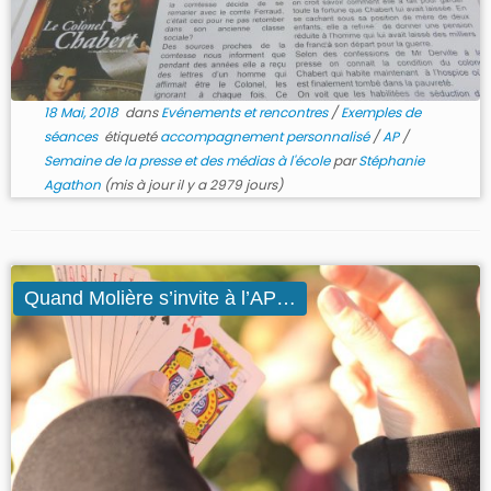
18 Mai, 2018
dans
Evénements et rencontres
/
Exemples de
séances
étiqueté
accompagnement personnalisé
/
AP
/
Semaine de la presse et des médias à l'école
par
Stéphanie
Agathon
(mis à jour il y a 2979 jours)
Quand Molière s’invite à l’AP…