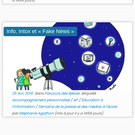
a 1468 jours)
Info, Intox et « Fake News »
25 Avr, 2018
dans
Parcours des élèves
étiqueté
accompagnement personnalisé
/
AP
/
Éducation à
l'information
/
Semaine de la presse et des médias à l'école
par
Stéphanie Agathon
(mis à jour il y a 1468 jours)