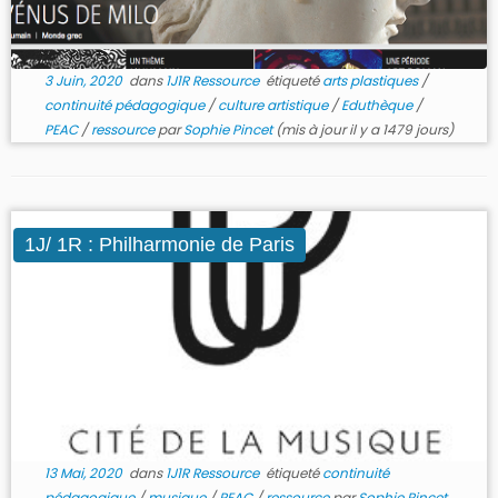
3 Juin, 2020
dans
1J1R Ressource
étiqueté
arts plastiques
/
continuité pédagogique
/
culture artistique
/
Eduthèque
/
PEAC
/
ressource
par
Sophie Pincet
(mis à jour il y a 1479 jours)
1J/ 1R : Philharmonie de Paris
13 Mai, 2020
dans
1J1R Ressource
étiqueté
continuité
pédagogique
/
musique
/
PEAC
/
ressource
par
Sophie Pincet