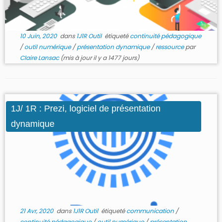
10 Juin, 2020
dans
1J1R Outil
étiqueté
continuité pédagogique
/
outil numérique
/
présentation dynamique
/
ressource
par
Claire Lansac
(mis à jour il y a 1477 jours)
1J/ 1R : Prezi, logiciel de présentation
dynamique
21 Avr, 2020
dans
1J1R Outil
étiqueté
communication
/
continuité pédagogique
/
outil numérique
/
présentation