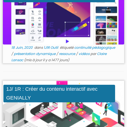
18 Juin, 2020
dans
1J1R Outil
étiqueté
continuité pédagogique
/
présentation dynamique
/
ressource
/
vidéos
par
Claire
Lansac
(mis à jour il y a 1477 jours)
1J/ 1R : Créer du contenu interactif avec
GENIALLY