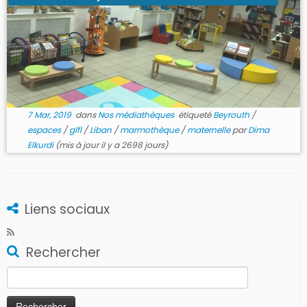
7 Mar, 2019
dans
Nos médiathèques
étiqueté
Beyrouth
/
espaces
/
glfl
/
Liban
/
marmothèque
/
maternelle
par
Dima
Elkurdi
(mis à jour il y a 2698 jours)
Liens sociaux
Rechercher
Rechercher :