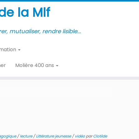
e la Mlf
er, mutualiser, rendre lisible...
rmation
her
Molière 400 ans
dagogique
/
lecture
/
Littérature jeunesse
/
vidéo
par
Clotilde