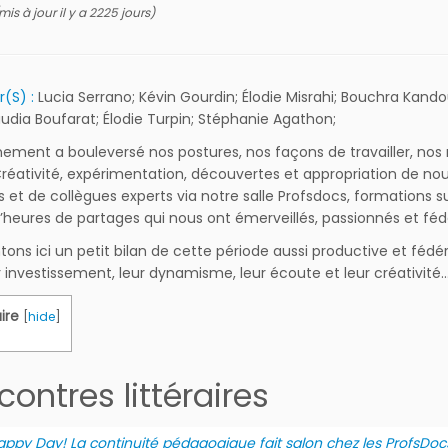
mis à jour il y a 2225 jours)
(S) :
Lucia Serrano; Kévin Gourdin; Élodie Misrahi; Bouchra Kando
laudia Boufarat; Élodie Turpin; Stéphanie Agathon;
nement a bouleversé nos postures, nos façons de travailler, nos 
Créativité, expérimentation, découvertes et appropriation de no
s et de collègues experts via notre salle Profsdocs, formations
’heures de partages qui nous ont émerveillés, passionnés et féd
tons ici un petit bilan de cette période aussi productive et fédé
r investissement, leur dynamisme, leur écoute et leur créativité… 
ire
[
hide
]
ontres littéraires
appy Day! La continuité pédagogique fait salon chez les ProfsDoc