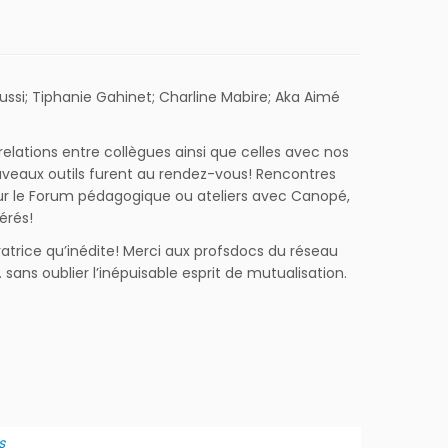
ussi; Tiphanie Gahinet; Charline Mabire; Aka Aimé
relations entre collègues ainsi que celles avec nos
uveaux outils furent au rendez-vous! Rencontres
 sur le Forum pédagogique ou ateliers avec Canopé,
érés!
ratrice qu’inédite! Merci aux profsdocs du réseau
sans oublier l’inépuisable esprit de mutualisation.
s