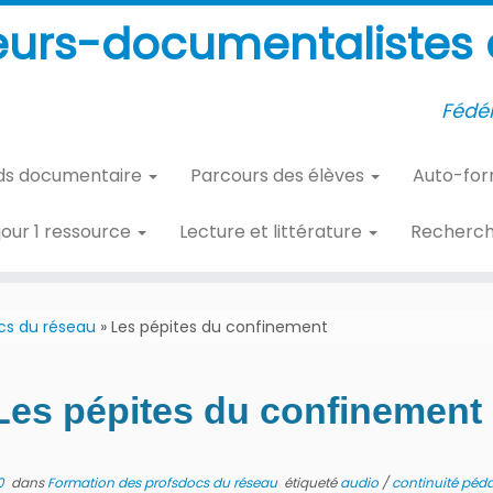
eurs-documentalistes d
Fédér
ds documentaire
Parcours des élèves
Auto-fo
 jour 1 ressource
Lecture et littérature
Recherc
cs du réseau
»
Les pépites du confinement
Les pépites du confinement
0
dans
Formation des profsdocs du réseau
étiqueté
audio
/
continuité pé