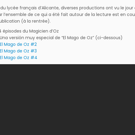
 du lycée français d’Alicante, diverses productions ont vu le jou
sur l’ensemble de ce qui a été fait autour de la lecture est en co
blication (à la rentrée).
4 épisodes du Magicien d’Oz
Una versión muy especial de “El Mago de Oz” (ci-dessous)
El Mago de Oz #2
El Mago de Oz #3
El Mago de Oz #4