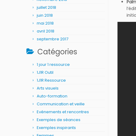
Palm
juillet 2018
l’éd
init
juin 2018
mai 2018
avril 2018
septembre 2017
Catégories
1 jour 1 ressource
1J1R Outil
1J1R Ressource
Arts visuels
Auto-formation
Communication et veille
Evénements et rencontres
Exemples de séances
Exemples inspirants
Femmes