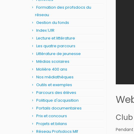
Formation des profsdocs du
réseau
Gestion du fonds
Index 1J1R
Lecture et littérature
Les quatre parcours
Littérature de jeunesse
Médias scolaires
Molière 400 ans
Nos médiathèques
Outils et exemples
Parcours des élèves
Web
Politique d'acquisition
Portails documentaires
Club
Prix et concours
Projets et bilans
Pendant 
Réseau Profsdocs Mlf