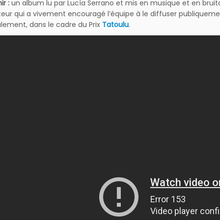
ir :
un album lu par Lucía Serrano et mis en musique et en bruitag
iteur qui a vivement encouragé l’équipe à le diffuser publiqu
ialement, dans le cadre du Prix
Tatoulu
.