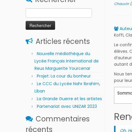
Chauvin
(
Rechercher :
Auteur
Koffi, C
Articles récents
Le confi
élèves. 
Nouvelle médiathèque du
d’auteur
Lycée Français International de
autant d
Reus Marguerite Yourcenar
Nous ten
Projet: La cour du bonheur
pour leu
Le CCC du Lycée Nahr Ibrahim,
Liban
Somma
La Grande Guerre et les artistes
Partenariat avec UNIZAR 2023
Renc
Commentaires
récents
Oh, H