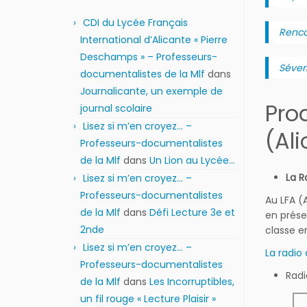
CDI du Lycée Français
Renco
International d’Alicante « Pierre
Deschamps » – Professeurs-
Séver
documentalistes de la Mlf
dans
Journalicante, un exemple de
Pro
journal scolaire
Lisez si m’en croyez… –
(Al
Professeurs-documentalistes
de la Mlf
dans
Un Lion au Lycée…
La R
Lisez si m’en croyez… –
Professeurs-documentalistes
Au LFA (
de la Mlf
dans
Défi Lecture 3e et
en prése
2nde
classe e
Lisez si m’en croyez… –
La radio
Professeurs-documentalistes
Radi
de la Mlf
dans
Les Incorruptibles,
un fil rouge « Lecture Plaisir »