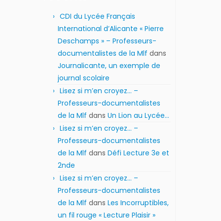
CDI du Lycée Français
International d’Alicante « Pierre
Deschamps » – Professeurs-
documentalistes de la Mlf
dans
Journalicante, un exemple de
journal scolaire
Lisez si m’en croyez… –
Professeurs-documentalistes
de la Mlf
dans
Un Lion au Lycée…
Lisez si m’en croyez… –
Professeurs-documentalistes
de la Mlf
dans
Défi Lecture 3e et
2nde
Lisez si m’en croyez… –
Professeurs-documentalistes
de la Mlf
dans
Les Incorruptibles,
un fil rouge « Lecture Plaisir »