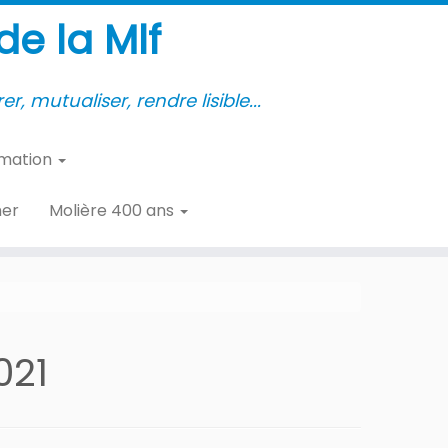
e la Mlf
er, mutualiser, rendre lisible...
rmation
her
Molière 400 ans
021