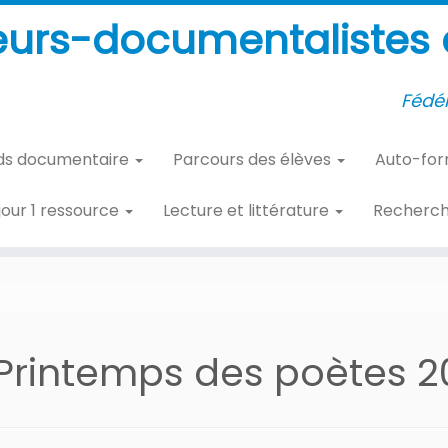
eurs-documentalistes d
Fédér
ds documentaire
Parcours des élèves
Auto-fo
 jour 1 ressource
Lecture et littérature
Recherc
Printemps des poètes 2