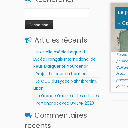
Rechercher :
Le p
« Cal
Articles récents
Nouvelle médiathèque du
7 Juin,
Lycée Français International de
/
Parco
Reus Marguerite Yourcenar
Calli
Projet: La cour du bonheur
Floren
poètes
Le CCC du Lycée Nahr Ibrahim,
jour il 
Liban
La Grande Guerre et les artistes
Partenariat avec UNIZAR 2023
Commentaires
récents