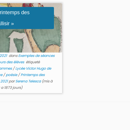
rintemps des
lisir »
 2021
dans
Exemples de séances
urs des élèves
étiqueté
grammes
/
Lycée Victor Hugo de
ce
/
poésie
/
Printemps des
 2021
par
Serena Telesca
(mis à
y a 1873 jours)