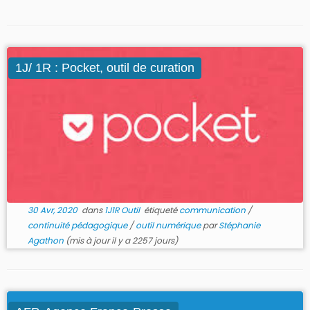
1J/ 1R : Pocket, outil de curation
30 Avr, 2020
dans
1J1R Outil
étiqueté
communication
/
continuité pédagogique
/
outil numérique
par
Stéphanie
Agathon
(mis à jour il y a 2257 jours)