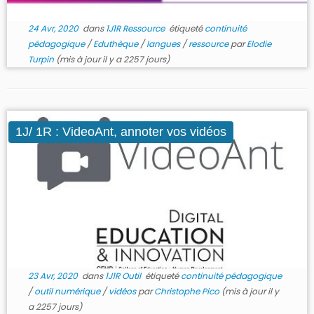
24 Avr, 2020
dans
1J1R Ressource
étiqueté
continuité
pédagogique
/
Eduthèque
/
langues
/
ressource
par
Elodie
Turpin
(mis à jour il y a 2257 jours)
1J/ 1R : VideoAnt, annoter vos vidéos
23 Avr, 2020
dans
1J1R Outil
étiqueté
continuité pédagogique
/
outil numérique
/
vidéos
par
Christophe Pico
(mis à jour il y
a 2257 jours)