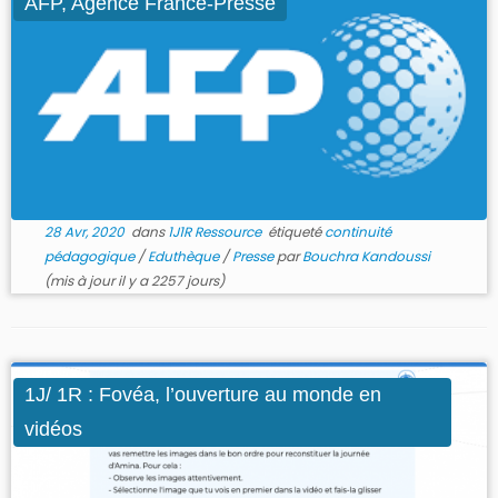
AFP, Agence France-Presse
28 Avr, 2020
dans
1J1R Ressource
étiqueté
continuité
pédagogique
/
Eduthèque
/
Presse
par
Bouchra Kandoussi
(mis à jour il y a 2257 jours)
1J/ 1R : Fovéa, l’ouverture au monde en
vidéos