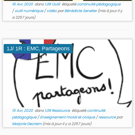
16 Avr, 2020
dans
1J1R Outil
étiqueté
continuité pédagogique
/
outil numérique
/
vidéo
par
Bénédicte Senelier
(mis à jour il y
a 2257 jours)
1J/ 1R : EMC, Partageons
15 Avr, 2020
dans
1J1R Ressource
étiqueté
continuité
pédagogique
/
Enseignement moral et civique
/
ressource
par
Marjorie Decriem
(mis à jour il y a 2257 jours)