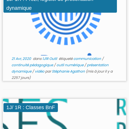
dynamique
21 Avr, 2020
dans
1J1R Outil
étiqueté
communication
/
continuité pédagogique
/
outil numérique
/
présentation
dynamique
/
vidéo
par
Stéphanie Agathon
(mis à jour il y a
2257 jours)
1J/ 1R : Classes BnF