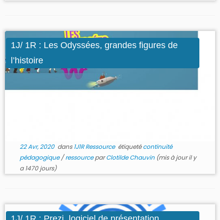
1J/ 1R : Les Odyssées, grandes figures de
l’histoire
22 Avr, 2020
dans
1J1R Ressource
étiqueté
continuité
pédagogique
/
ressource
par
Clotilde Chauvin
(mis à jour il y
a 1470 jours)
1J/ 1R : Prezi, logiciel de présentation