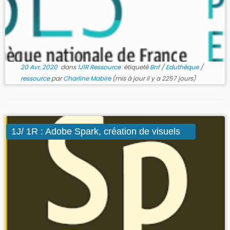
20 Avr, 2020
dans
1J1R Ressource
étiqueté
Bnf
/
Eduthèque
/
ressource
par
Charline Mabire
(mis à jour il y a 2257 jours)
1J/ 1R : Adobe Spark, création de visuels