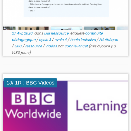
27 Avr, 2020
dans
1J1R Ressource
étiqueté
continuité
pédagogique
/
cycle 3
/
cycle 4
/
école inclusive
/
Eduthèque
/
EMC
/
ressource
/
vidéos
par
Sophie Pincet
(mis à jour il y a
1480 jours)
1J/ 1R : BBC Videos